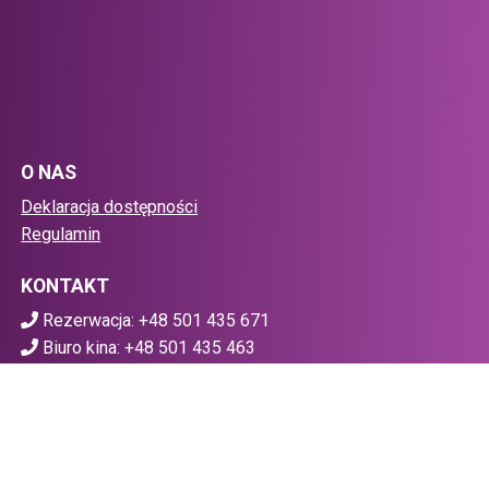
O NAS
Deklaracja dostępności
Regulamin
KONTAKT
Rezerwacja: +48 501 435 671
Biuro kina: +48 501 435 463
biuro@planet-cinema.pl
POBIERZ SWOJE BILETY
Mapa strony
Facebook
(otwiera sie w nowej karcie)
(otwiera sie w nowej karcie