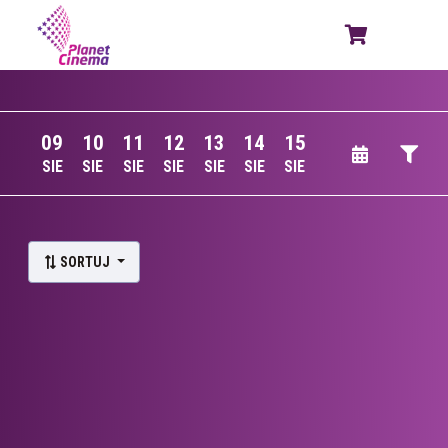
09
10
11
12
13
14
15
SIE
SIE
SIE
SIE
SIE
SIE
SIE
Lista wydarzeń:
SORTUJ