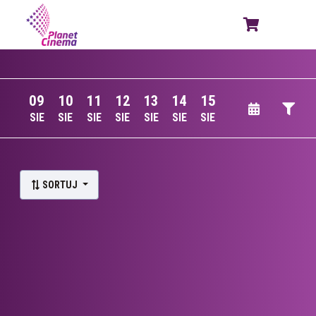
09
10
11
12
13
14
15
SIE
SIE
SIE
SIE
SIE
SIE
SIE
Lista wydarzeń:
SORTUJ