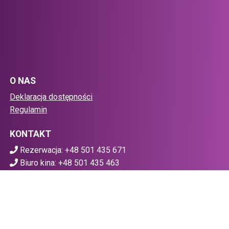
O NAS
Deklaracja dostępności
Regulamin
KONTAKT
Rezerwacja: +48 501 435 671
Biuro kina: +48 501 435 463
biuro@planet-cinema.pl
POBIERZ SWOJE BILETY
Mapa strony
Facebook
(otwiera sie w nowej karcie)
(otwiera sie w nowej karcie